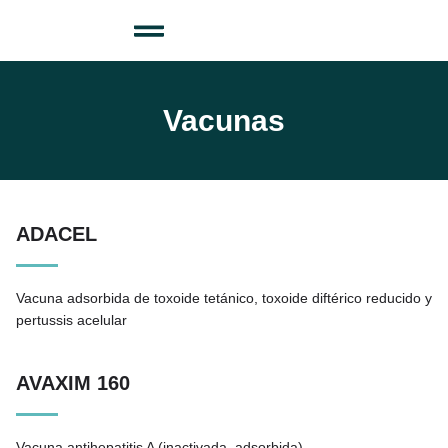
Vacunas
ADACEL
Vacuna adsorbida de toxoide tetánico, toxoide diftérico reducido y
pertussis acelular
AVAXIM 160
Vacuna antihepatitis A (inactivada, adsorbida)